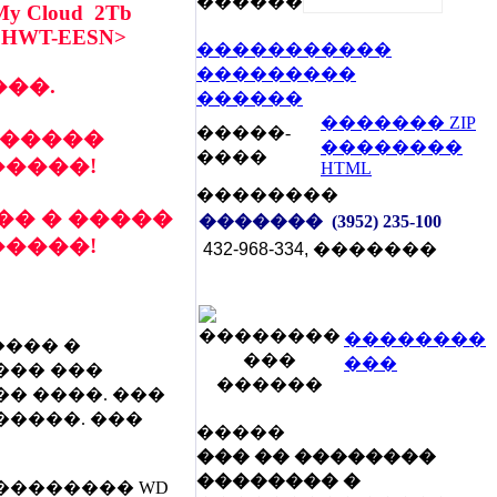
������
 My Cloud 2Tb
0HWT-EESN>
�����������
���������
 ���.
������
������� ZIP
�����-
�����
��������
����
����!
HTML
��������
� � �����
�������
(3952) 235-100
����!
432-968-334, �������
��������
��� �
���
��� ���
� ����. ���
����. ���
�����
��� �� ��������
�������� �
�������� WD