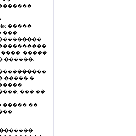
�������
�
ac �����
 ���
���������
����������
 ��� ����, �����
 ������.
����������
 ����� �
�����
���, ��� ��
 ����� ��
���
��������