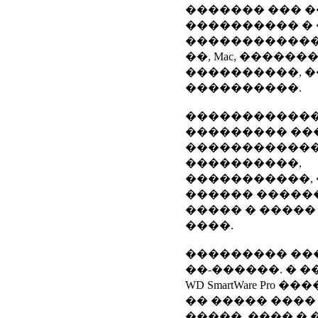
������� ��� �
���������� �
������������
��, Mac, ������
����������, �
����������.
������������
��������� ��
������������
����������,
�����������, 
������ �����
����� � �����
����.
��������� ��
��-������. � 
WD SmartWare Pro
�� ����� ����
�����, ���� � 