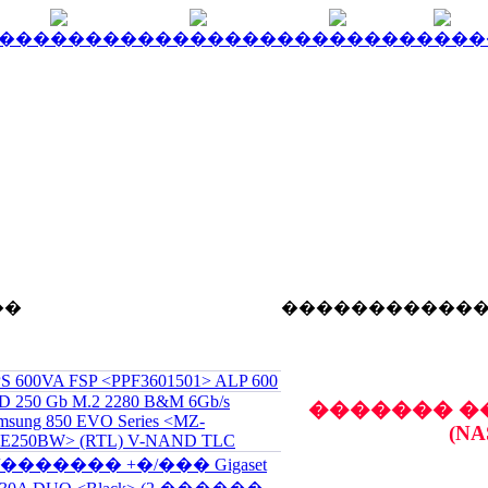
��
�����������
S 600VA FSP <PPF3601501> ALP 600
D 250 Gb M.2 2280 B&M 6Gb/s
������� �
msung 850 EVO Series <MZ-
(NA
E250BW> (RTL) V-NAND TLC
/������� +�/��� Gigaset