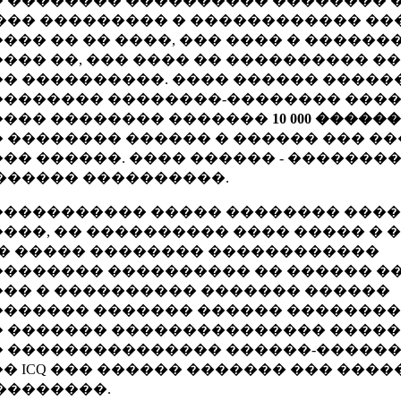
 �������� ���������� �������� �
��� ��������� � ������������ ��
��� �� �� ����, ��� ���� � �������
��� ��, ��� ���� �� ���������� �
� ����������. ���� ������ �����
������� ��������-�������� ���
��� �������� �������
10 000 ����
 �������� ������ � ������ ��� ���
�� ������. ���� ������ - �������
������ ����������.
���������� ����� �������� ����
���, �� ���������� ���� ����� �
 � ����� �������� ������������
������� ���������� �� ������ �
�� � ���������� ������� ������
������ ������� ������ ��������
 ������� ��������������� �����
 ��������������� ������-������
� ICQ ��� ������ ������� ��� ���
��������.