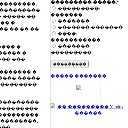
��������� �����?
��������,
���������/
 ���������
�������
 ����� ��
�������
��� �
������� �������
�� �� �� ��
����/
�����������
�������
��� �
���������
����� �
�� ���
������� �
����� �������
���� �����
 ��������
���������
����������
 ������������
 ��������,
���