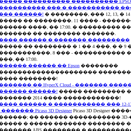
����� ���������� ���������� EPSO
���������� ��� � ����������� ��
��� ������!
� ��������, ��� 12, 13, � 
����� �� ��������. 11 ���� - �����
������ ����, �� 17:00. � ��������� �
������� �� �������� �������.
���� ������ � ������� ���������
����� �� �������� � 1 �� 4 ���, � � 9 �
�����������. 8 ��� - �����������
��, �� 17:00.
������ ������ �� Epson
��������
��������������������� �������� 
���� ��������!
������� �� HyperX Cloud - ������� ���
������ ������!
����� ��������� ��
������� 2014 ���� ������������!
���� ������ � ����������� ��� 12-1
 ������� Picaso 3D Designer
Picaso 3D Designer �
������; �� ������ ����������� 3D
����� � ����� ������� �������� 
������� ABS �������� � ��������