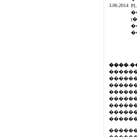
3.06.2014
P
�
(�
�
�
����-�
������
�����
������
������
������
������
������
������
������