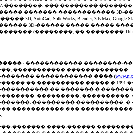
LA ��������. ��� �������� ������
����� ������� ������������ 3D-�
����� 3D, AutoCad, SolidWorks, Blender, 3ds Max, Google S
������ 3D-������ ����� ����� ����
������� (��������, �� �������� Thingiver
�����
- ������������ ��������-��
��, ����������� �������������
�������� ������������
����
(
www.nix
����� �� ���������� ����� � 1991 �
���������� �� ������� � ������
�������, ���������, ����������,
������, ��������� ����������, � 
�� ����������� ��� �����������
.
��-������� ����-������ �������