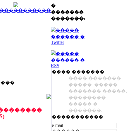
�
�������
�������:
���� �������
���� �������
����
�����. �����
������� �����,
��������
����� �
��������
�������.
S)
�����������
e-mail