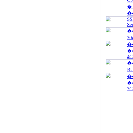
C5
�
�
SS
Se
�
30
��
�
4G
�
Bl
��
�
3G