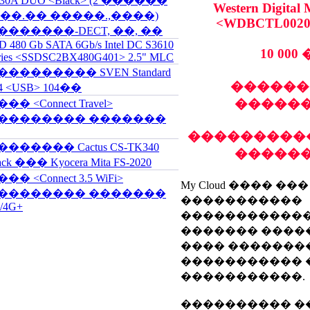
30A DUO <Black> (2 ������
Western Digital
 ��.�� �����.,����)
<WDBCTL002
�������-DECT, ��, ��
D 480 Gb SATA 6Gb/s Intel DC S3610
10 000
ries <SSDSC2BX480G401> 2.5" MLC
��������� SVEN Standard
������
4 <USB> 104��
������
�� <Connect Travel>
�������� �������
����������
������� Cactus CS-TK340
������
ack ��� Kyocera Mita FS-2020
�� <Connect 3.5 WiFi>
My Cloud ���� ���
�������� �������
�����������
/4G+
������������
������� ����
���� ��������
����������� �
�����������.
���������� �