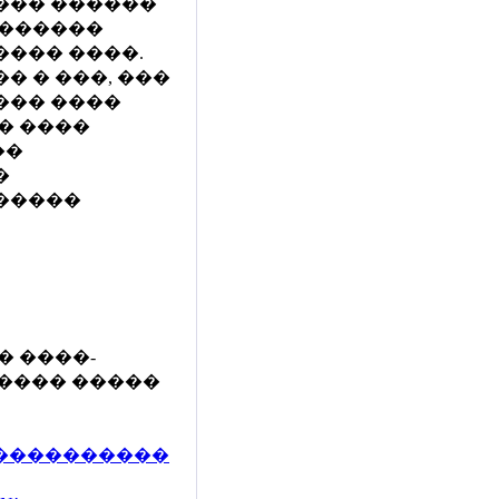
��� ������
�������
 ����� ����.
� � ���, ���
��� ����
� ����
��
�
�����
 ����-
���� �����
�����������