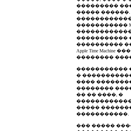
��������� ��
����� ������.
�����������
����������� M
������������
����������� 
���������� �
Apple Time Machine
�������� ����
����������� 
� �����������
���� �������
�������� ����
�� �� ����, �
������������
����� ������
�����������.
��� ����� ��