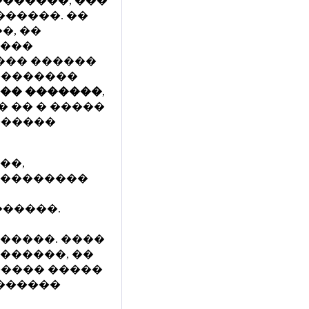
������, ���
������. ��
�, ��
����
��� ������
��������
���� �������
,
 �� � �����
������
��,
 ���������
������.
�����. ����
������, ��
���� �����
�������