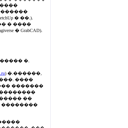
�����
�������
ketchUp � ��.).
� � ����
se � GrabCAD).
����� �.
.ru
) �.������,
���. ����
��� �������
 ��������
����� ��
 ��������
�����