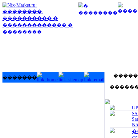
�����
�������
�����
UP
SS
Sa
N5
�