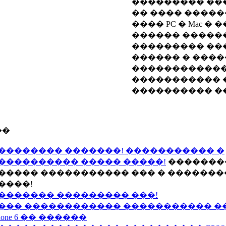
��������� ��
�� ���� ����
���� PC � Mac �
������ ������
��������� ��
������ � ����
�����������
����������� 
���������� �
��
�������� �������! ����������� �
���������� ����� �����!
��������
����� ����������� ��� � �������
����!
������� ��������� ���!
��� ������������ ����������� 
Phone 6 �� ������