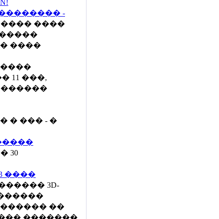
N!
�������� -
14 ���� ����
������
�� ����
����
� 11 ���,
 �������
� ��� - �
������
 30
3 ����
��������� 3D-
-������
������� ��
���� �������