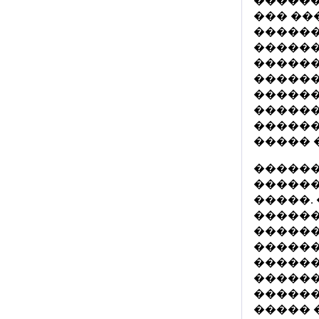
������
��� ��
������
������
������
������
������
������
������
����� 
������
������
�����.
������
������
������
������
������
������
����� 